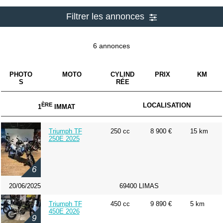
Filtrer les annonces
6 annonces
PHOTO
MOTO
CYLIND
PRIX
KM
S
RÉE
ÈRE
LOCALISATION
1
IMMAT
Triumph TF
250 cc
8 900 €
15 km
250E 2025
6
20/06/2025
69400 LIMAS
Triumph TF
450 cc
9 890 €
5 km
450E 2026
9