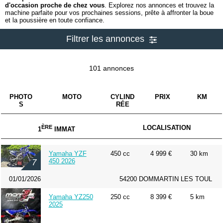
d'occasion proche de chez vous
. Explorez nos annonces et trouvez la
machine parfaite pour vos prochaines sessions, prête à affronter la boue
et la poussière en toute confiance.
Filtrer les annonces
101 annonces
PHOTO
MOTO
CYLIND
PRIX
KM
S
RÉE
ÈRE
LOCALISATION
1
IMMAT
Yamaha YZF
450 cc
4 999 €
30 km
450 2026
7
01/01/2026
54200 DOMMARTIN LES TOUL
Yamaha YZ250
250 cc
8 399 €
5 km
2025