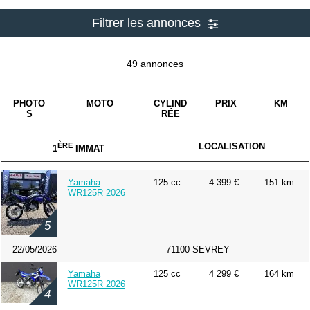
Filtrer les annonces
49 annonces
PHOTO
MOTO
CYLIND
PRIX
KM
S
RÉE
ÈRE
LOCALISATION
1
IMMAT
Yamaha
125 cc
4 399 €
151 km
WR125R 2026
5
22/05/2026
71100 SEVREY
Yamaha
125 cc
4 299 €
164 km
WR125R 2026
4