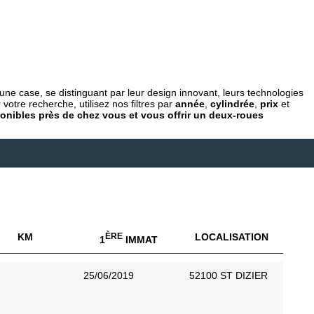
ne case, se distinguant par leur design innovant, leurs technologies
votre recherche, utilisez nos filtres par
année
,
cylindrée
,
prix
et
ponibles près de chez vous et vous offrir un deux-roues
KM
ÈRE
LOCALISATION
1
IMMAT
25/06/2019
52100 ST DIZIER