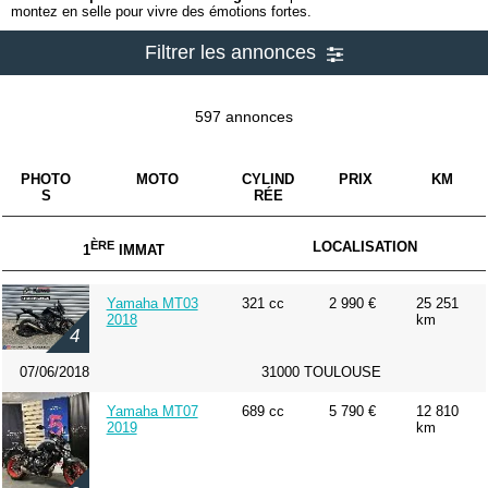
montez en selle pour vivre des émotions fortes.
Filtrer les annonces
597 annonces
PHOTO
MOTO
CYLIND
PRIX
KM
S
RÉE
ÈRE
LOCALISATION
1
IMMAT
Yamaha MT03
321 cc
2 990 €
25 251
2018
km
4
07/06/2018
31000 TOULOUSE
Yamaha MT07
689 cc
5 790 €
12 810
2019
km