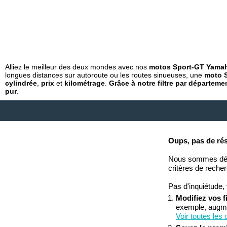
Alliez le meilleur des deux mondes avec nos
motos Sport-GT Yamah
longues distances sur autoroute ou les routes sinueuses, une
moto 
cylindrée
,
prix
et
kilométrage
.
Grâce à notre filtre par départem
pur
.
Oups, pas de résu
Nous sommes déso
critères de reche
Pas d'inquiétude, 
Modifiez vos fi
exemple, augmen
Voir toutes les