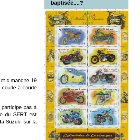
baptisée....?
et dimanche 19
au coude à coude
articipe pas à
ise du SERT est
la Suzuki sur la