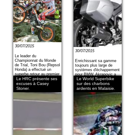
30/07/2015
30/07/2015
Le leader du
Championnat du Monde
Enrichissant sa gamme
de Trial, Toni Bou (Repsol
toujours plus large de
Honda) a effectué un
systèmes d'échappement
superbe retour au premier
pour BMW, Akrapovic a
plan lors du Grand Prix
Le HRC présente ses
Le World Superbike
lancé la ligne Slip-On en
des États-Unis.
excuses à Casey
titane pour la S 1000 XR.
sur des charbons
Stoner.
ardents en Malaisie.