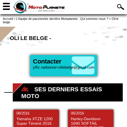
Accueil
>
L'équipe de passionnés derrière Motoplanete : Qui sommes-nous ?
>
Oli le
belge
OLI LE BELGE -
Contacter
yffic.narbonne+olilebelge@gmail.com
SES DERNIERS ESSAIS
MOTO
08/2016
06/2016
Yamaha XTZE 1200
Harley-Davidson
Super Ténéré 2016
1690 SOFTAIL