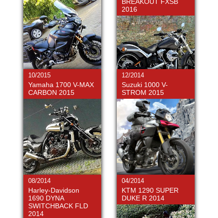
BREAKOUT FXSB
2016
10/2015
12/2014
Yamaha 1700 V-MAX
Suzuki 1000 V-
CARBON 2015
STROM 2015
08/2014
04/2014
Harley-Davidson
KTM 1290 SUPER
1690 DYNA
DUKE R 2014
SWITCHBACK FLD
2014