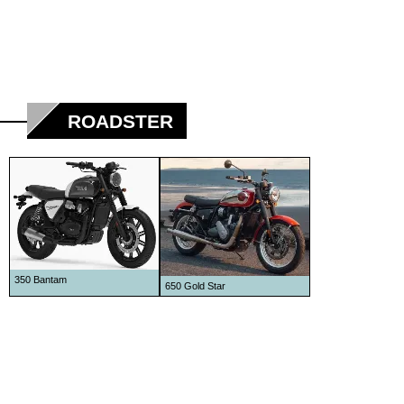
ROADSTER
350 Bantam
650 Gold Star