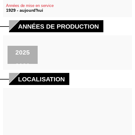
Années de mise en service
1929 - aujourd'hui
ANNÉES DE PRODUCTION
2025
2022
2021
LOCALISATION
2020
2019
2018
2017