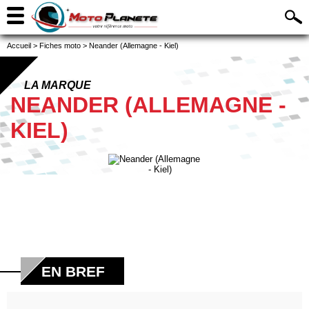
Accueil
>
Fiches moto
>
Neander (Allemagne - Kiel)
LA MARQUE
NEANDER (ALLEMAGNE -
KIEL)
EN BREF