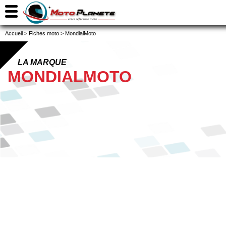
Accueil
>
Fiches moto
>
MondialMoto
LA MARQUE
MONDIALMOTO