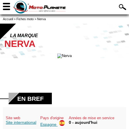
Accueil
>
Fiches moto
>
Nerva
LA MARQUE
NERVA
EN BREF
Site web
Pays d'origine
Années de mise en service
Site international
0 - aujourd'hui
Espagne