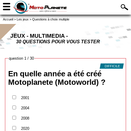
Accueil
>
Les jeux
>
Questions à choix multiple
JEUX - MULTIMEDIA -
30 QUESTIONS POUR VOUS TESTER
question 1 / 30
DIFFICILE
En quelle année a été créé
Motoplanete (Motoworld) ?
2001
2004
2008
2020