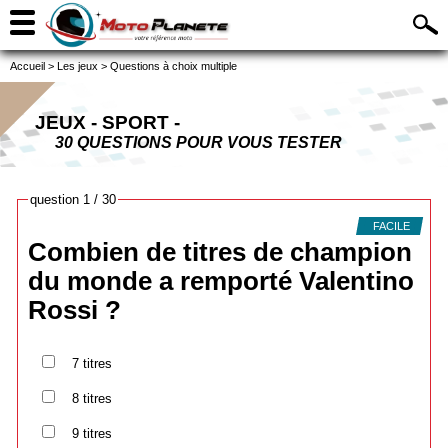
Accueil
>
Les jeux
>
Questions à choix multiple
JEUX - SPORT -
30 QUESTIONS POUR VOUS TESTER
question 1 / 30
FACILE
Combien de titres de champion
du monde a remporté Valentino
Rossi ?
7 titres
8 titres
9 titres