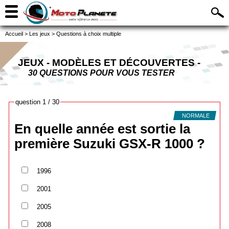
Accueil
>
Les jeux
>
Questions à choix multiple
JEUX - MODÈLES ET DÉCOUVERTES -
30 QUESTIONS POUR VOUS TESTER
question 1 / 30
NORMALE
En quelle année est sortie la
première Suzuki GSX-R 1000 ?
1996
2001
2005
2008