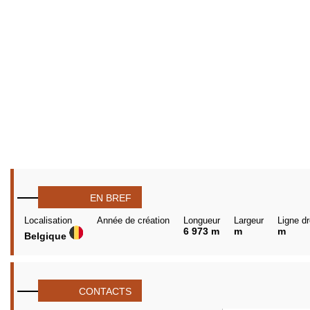
EN BREF
Localisation
Année de création
Longueur
Largeur
Ligne dr
6 973 m
m
m
Belgique
CONTACTS