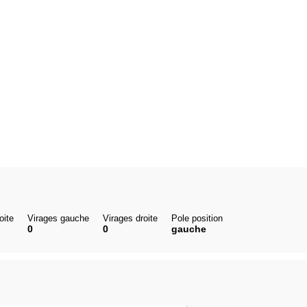
oite
Virages gauche
Virages droite
Pole position
0
0
gauche