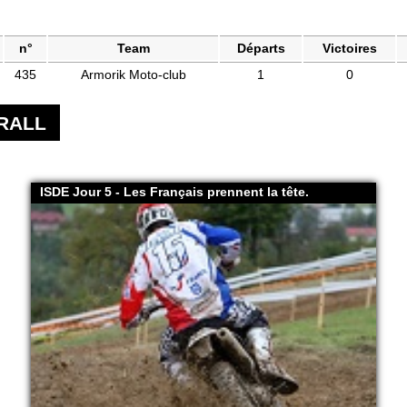
n°
Team
Départs
Victoires
435
Armorik Moto-club
1
0
GRALL
ISDE Jour 5 - Les Français prennent la tête.