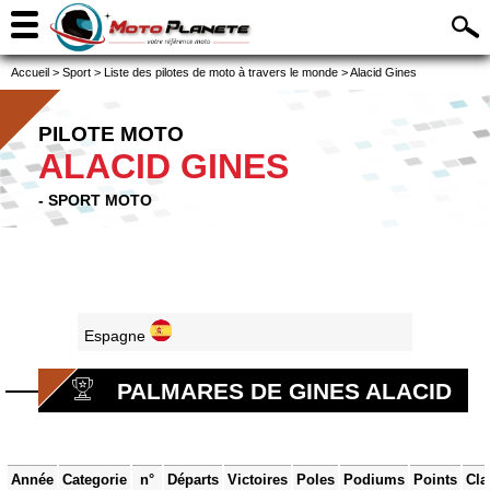
Accueil
>
Sport
>
Liste des pilotes de moto à travers le monde
>
Alacid Gines
PILOTE MOTO
ALACID GINES
- SPORT MOTO
Espagne
PALMARES DE GINES ALACID
Année
Categorie
n°
Départs
Victoires
Poles
Podiums
Points
Cla