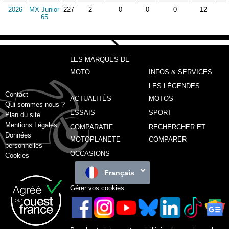
2026
MX Junior
227
2
0
0
0
12
65
LES MARQUES DE
MOTO
INFOS & SERVICES
LES LÉGENDES
Contact
ACTUALITÉS
MOTOS
Qui sommes-nous ?
ESSAIS
SPORT
Plan du site
Mentions Légales
COMPARATIF
RECHERCHER ET
Données
MOTOPLANETE
COMPARER
personnelles
OCCASIONS
Cookies
Français
Gérer vos cookies