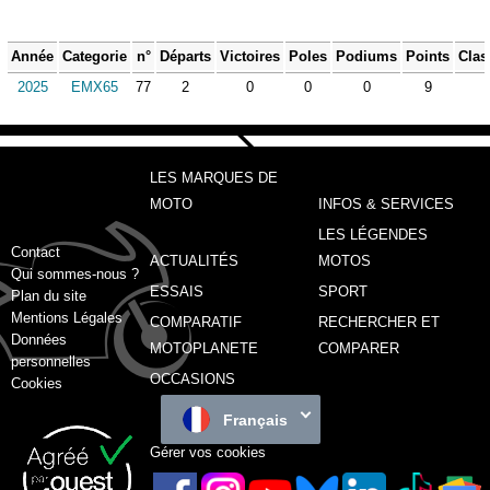
Année
Categorie
n°
Départs
Victoires
Poles
Podiums
Points
Clas
2025
EMX65
77
2
0
0
0
9
LES MARQUES DE
MOTO
INFOS & SERVICES
LES LÉGENDES
Contact
ACTUALITÉS
MOTOS
Qui sommes-nous ?
ESSAIS
SPORT
Plan du site
Mentions Légales
COMPARATIF
RECHERCHER ET
Données
MOTOPLANETE
COMPARER
personnelles
OCCASIONS
Cookies
Français
Gérer vos cookies