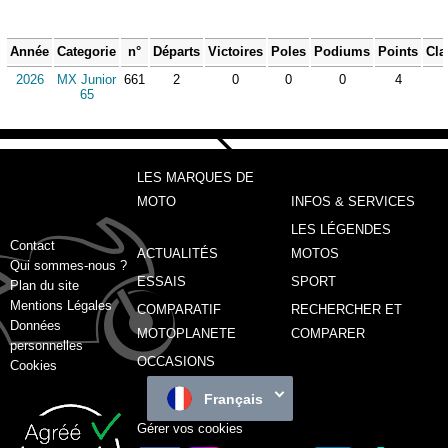
Année
Categorie
n°
Départs
Victoires
Poles
Podiums
Points
Cla
2026
MX Junior
661
2
0
0
0
4
65
LES MARQUES DE
MOTO
INFOS & SERVICES
LES LÉGENDES
Contact
ACTUALITÉS
MOTOS
Qui sommes-nous ?
ESSAIS
SPORT
Plan du site
Mentions Légales
COMPARATIF
RECHERCHER ET
Données
MOTOPLANETE
COMPARER
personnelles
OCCASIONS
Cookies
Français
Gérer vos cookies