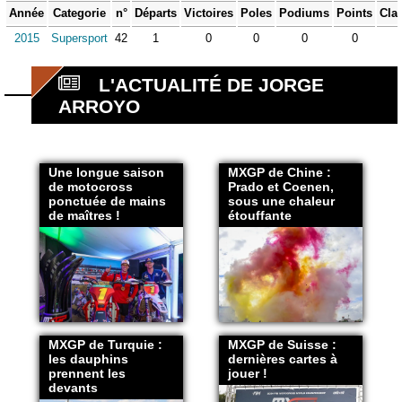
Année
Categorie
n°
Départs
Victoires
Poles
Podiums
Points
Cla
2015
Supersport
42
1
0
0
0
0
L'ACTUALITÉ DE JORGE
ARROYO
Une longue saison
MXGP de Chine :
de motocross
Prado et Coenen,
ponctuée de mains
sous une chaleur
de maîtres !
étouffante
MXGP de Turquie :
MXGP de Suisse :
les dauphins
dernières cartes à
prennent les
jouer !
devants