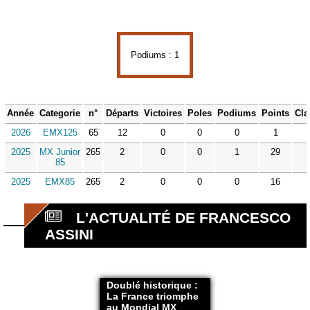
Podiums : 1
Année
Categorie
n°
Départs
Victoires
Poles
Podiums
Points
Cla
2026
EMX125
65
12
0
0
0
1
2025
MX Junior
265
2
0
0
1
29
85
2025
EMX85
265
2
0
0
0
16
L'ACTUALITÉ DE FRANCESCO
ASSINI
Doublé historique :
La France triomphe
au Mondial MX