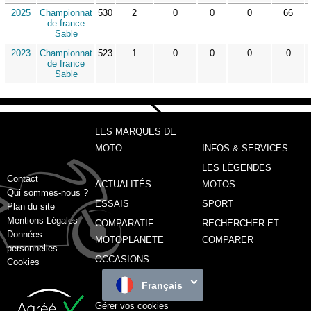
2025
Championnat
530
2
0
0
0
66
de france
Sable
2023
Championnat
523
1
0
0
0
0
de france
Sable
LES MARQUES DE
MOTO
INFOS & SERVICES
LES LÉGENDES
Contact
ACTUALITÉS
MOTOS
Qui sommes-nous ?
ESSAIS
SPORT
Plan du site
Mentions Légales
COMPARATIF
RECHERCHER ET
Données
MOTOPLANETE
COMPARER
personnelles
OCCASIONS
Cookies
Français
Gérer vos cookies