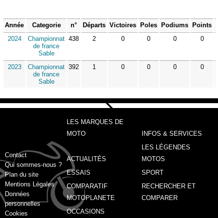
Année
Categorie
n°
Départs
Victoires
Poles
Podiums
Points
2024
Championnat
438
2
0
0
0
0
de france
Sable
2023
Championnat
392
1
0
0
0
0
de france
Sable
LES MARQUES DE
MOTO
INFOS & SERVICES
LES LÉGENDES
Contact
ACTUALITÉS
MOTOS
Qui sommes-nous ?
ESSAIS
SPORT
Plan du site
Mentions Légales
COMPARATIF
RECHERCHER ET
Données
MOTOPLANETE
COMPARER
personnelles
OCCASIONS
Cookies