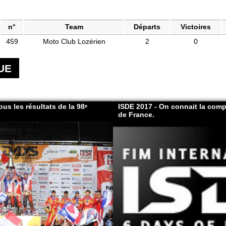
n°
Team
Départs
Victoires
459
Moto Club Lozérien
2
0
UE
us les résultats de la 98ᵉ
ISDE 2017 - On connait la comp
de France.