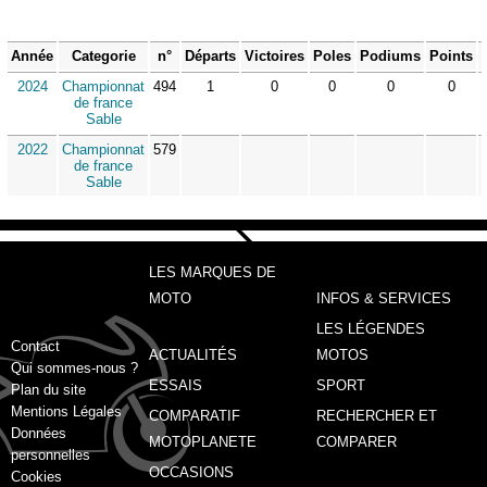
Année
Categorie
n°
Départs
Victoires
Poles
Podiums
Points
2024
Championnat
494
1
0
0
0
0
de france
Sable
2022
Championnat
579
de france
Sable
LES MARQUES DE
MOTO
INFOS & SERVICES
LES LÉGENDES
Contact
ACTUALITÉS
MOTOS
Qui sommes-nous ?
ESSAIS
SPORT
Plan du site
Mentions Légales
COMPARATIF
RECHERCHER ET
Données
MOTOPLANETE
COMPARER
personnelles
OCCASIONS
Cookies