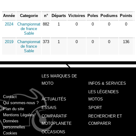
Année
Categorie
n°
Départs
Victoires
Poles
Podiums
Points
2024
Championnat
882
1
0
0
0
0
de france
Sable
2019
Championnat
373
1
0
0
0
136
de france
Sable
LES MARQUES DE
MOTO
INFOS & SERVICES
LES LÉGENDES
Contact
ACTUALITÉS
MOTOS
Qui sommes-nous ?
ESSAIS
SPORT
Plan du site
Mentions Légales
COMPARATIF
RECHERCHER ET
Données
MOTOPLANETE
COMPARER
personnelles
OCCASIONS
Cookies