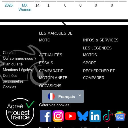
2026
MX
14
1
0
0
0
0
Women
LES MARQUES DE
MOTO
INFOS & SERVICES
LES LÉGENDES
Contact
ACTUALITÉS
MOTOS
Qui sommes-nous ?
ESSAIS
SPORT
Plan du site
Mentions Légales
COMPARATIF
RECHERCHER ET
Données
MOTOPLANETE
COMPARER
personnelles
OCCASIONS
Cookies
Français
Gérer vos cookies