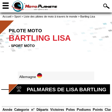
Accueil
>
Sport
>
Liste des pilotes de moto à travers le monde
>
Bartling Lisa
PILOTE MOTO
BARTLING LISA
- SPORT MOTO
Allemagne
PALMARES DE LISA BARTLING
Année
Categorie
n°
Départs
Victoires
Poles
Podiums
Points
Clas