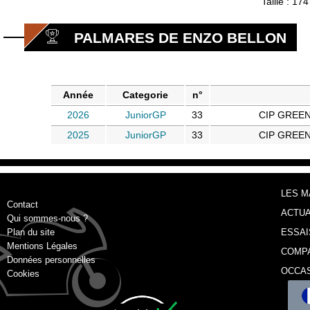
Taille : 17
PALMARES DE ENZO BELLON
Année
Categorie
n°
2026
JuniorGP
33
CIP GREE
2025
JuniorGP
33
CIP GREE
LES 
Contact
ACTUA
Qui sommes-nous ?
Plan du site
ESSAI
Mentions Légales
COMP
Données personnelles
OCCA
Cookies