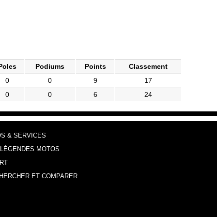
Poles
Podiums
Points
Classement
0
0
9
17
0
0
6
24
OS & SERVICES
 LÉGENDES MOTOS
RT
HERCHER ET COMPARER