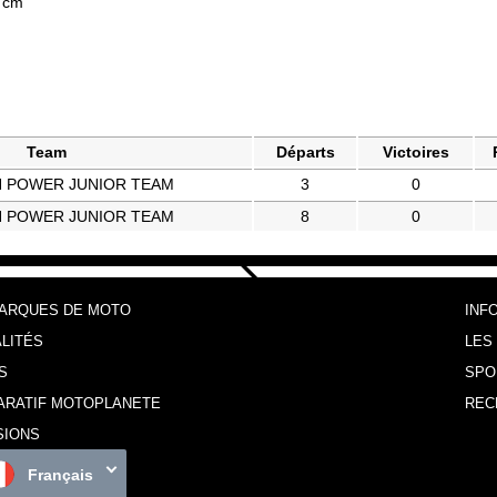
4 cm
Team
Départs
Victoires
N POWER JUNIOR TEAM
3
0
N POWER JUNIOR TEAM
8
0
MARQUES DE MOTO
INF
LITÉS
LES
S
SPO
ARATIF MOTOPLANETE
REC
SIONS
Français