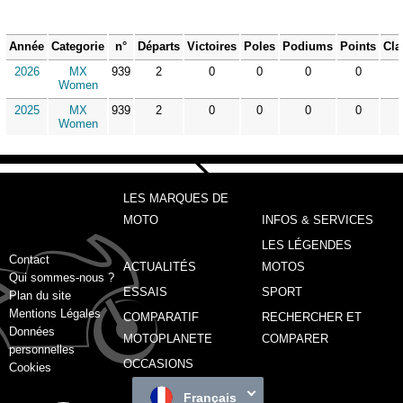
Année
Categorie
n°
Départs
Victoires
Poles
Podiums
Points
Cla
2026
MX
939
2
0
0
0
0
Women
2025
MX
939
2
0
0
0
0
Women
LES MARQUES DE
MOTO
INFOS & SERVICES
LES LÉGENDES
Contact
ACTUALITÉS
MOTOS
Qui sommes-nous ?
ESSAIS
SPORT
Plan du site
Mentions Légales
COMPARATIF
RECHERCHER ET
Données
MOTOPLANETE
COMPARER
personnelles
OCCASIONS
Cookies
Français