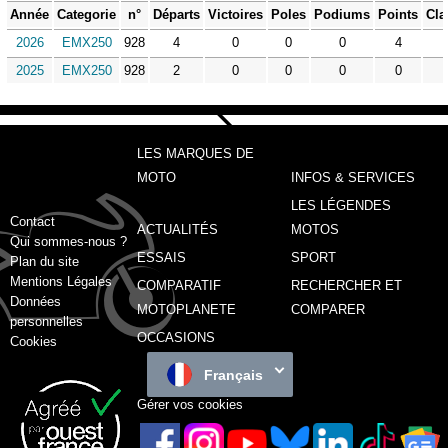
Année
Categorie
n°
Départs
Victoires
Poles
Podiums
Points
Cla
2026
EMX250
928
4
0
0
0
4
2025
EMX250
928
2
0
0
0
0
LES MARQUES DE
MOTO
INFOS & SERVICES
LES LÉGENDES
Contact
ACTUALITÉS
MOTOS
Qui sommes-nous ?
ESSAIS
SPORT
Plan du site
Mentions Légales
COMPARATIF
RECHERCHER ET
Données
MOTOPLANETE
COMPARER
personnelles
OCCASIONS
Cookies
Français
Gérer vos cookies