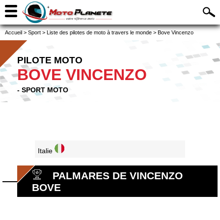
Accueil
>
Sport
>
Liste des pilotes de moto à travers le monde
>
Bove Vincenzo
PILOTE MOTO
BOVE VINCENZO
- SPORT MOTO
Italie
PALMARES DE VINCENZO
BOVE