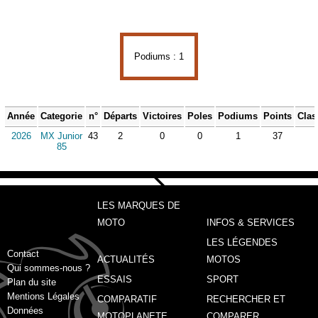
Podiums : 1
Année
Categorie
n°
Départs
Victoires
Poles
Podiums
Points
Clas
2026
MX Junior
43
2
0
0
1
37
85
LES MARQUES DE
MOTO
INFOS & SERVICES
LES LÉGENDES
Contact
ACTUALITÉS
MOTOS
Qui sommes-nous ?
ESSAIS
SPORT
Plan du site
Mentions Légales
COMPARATIF
RECHERCHER ET
Données
MOTOPLANETE
COMPARER