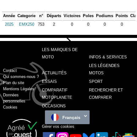
Année
Categorie
n°
Départs
Victoires
Poles
Podiums
Points
Cla
2025
EMX250
753
2
0
0
0
0
LES MARQUES DE
MOTO
INFOS & SERVICES
LES LÉGENDES
Contact
ACTUALITÉS
MOTOS
Qui sommes-nous ?
ESSAIS
SPORT
Plan du site
Mentions Légales
COMPARATIF
RECHERCHER ET
Données
MOTOPLANETE
COMPARER
personnelles
OCCASIONS
Cookies
Français
Gérer vos cookies