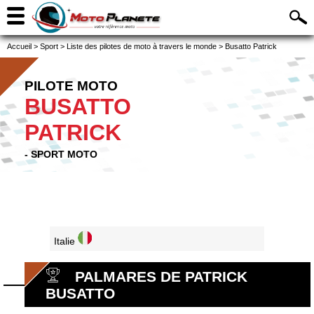
Accueil
>
Sport
>
Liste des pilotes de moto à travers le monde
>
Busatto Patrick
PILOTE MOTO
BUSATTO
PATRICK
- SPORT MOTO
Italie
PALMARES DE PATRICK
BUSATTO