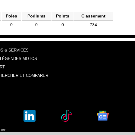
Poles
Podiums
Points
Classement
0
0
0
734
OS & SERVICES
 LÉGENDES MOTOS
RT
HERCHER ET COMPARER
luer