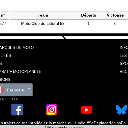
n°
Team
Départs
Victoires
577
Moto Club du Littoral 59
1
0
MARQUES DE MOTO
INF
LITÉS
LES
S
SPO
ARATIF MOTOPLANETE
REC
SIONS
Français
vos cookies
es trajets courts, privilégiez la marche ou le vélo #SeDéplacerMoinsPol
©Motoplanete.com 2026