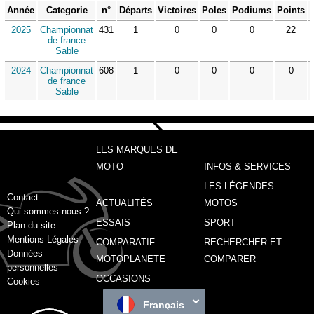
Année
Categorie
n°
Départs
Victoires
Poles
Podiums
Points
2025
Championnat
431
1
0
0
0
22
de france
Sable
2024
Championnat
608
1
0
0
0
0
de france
Sable
LES MARQUES DE
MOTO
INFOS & SERVICES
LES LÉGENDES
Contact
ACTUALITÉS
MOTOS
Qui sommes-nous ?
ESSAIS
SPORT
Plan du site
Mentions Légales
COMPARATIF
RECHERCHER ET
Données
MOTOPLANETE
COMPARER
personnelles
OCCASIONS
Cookies
Français