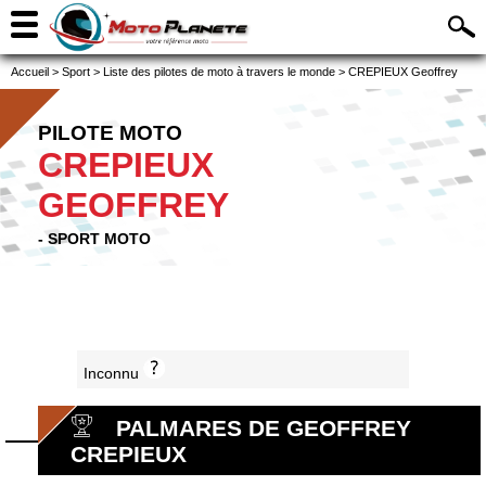
Accueil
>
Sport
>
Liste des pilotes de moto à travers le monde
>
CREPIEUX Geoffrey
PILOTE MOTO
CREPIEUX
GEOFFREY
- SPORT MOTO
Inconnu
PALMARES DE GEOFFREY
CREPIEUX