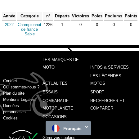
Année
Categorie
n°
Départs
Victoires
Poles
Podiums
Points
2022
Championnat
1226
1
0
0
0
0
de france
Sable
LES MARQUES DE
MOTO
INFOS & SERVICES
LES LÉGENDES
Contact
ACTUALITÉS
MOTOS
Qui sommes-nous ?
ESSAIS
SPORT
Plan du site
Mentions Légales
COMPARATIF
RECHERCHER ET
Données
MOTOPLANETE
COMPARER
personnelles
OCCASIONS
Cookies
Français
Gérer vos cookies