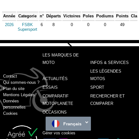
Année
Categorie
n°
Départs
Victoires
Poles
Podiums
Points
Cla
2026
FSBK
6
8
0
0
0
49
Supersport
LES MARQUES DE
MOTO
INFOS & SERVICES
LES LÉGENDES
Contact
ACTUALITÉS
MOTOS
Qui sommes-nous ?
ESSAIS
SPORT
Plan du site
Mentions Légales
COMPARATIF
RECHERCHER ET
Données
MOTOPLANETE
COMPARER
personnelles
OCCASIONS
Cookies
Français
Gérer vos cookies