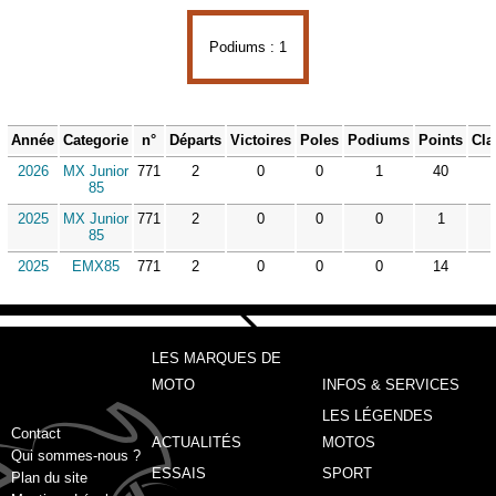
Podiums : 1
Année
Categorie
n°
Départs
Victoires
Poles
Podiums
Points
Cla
2026
MX Junior
771
2
0
0
1
40
85
2025
MX Junior
771
2
0
0
0
1
85
2025
EMX85
771
2
0
0
0
14
LES MARQUES DE
MOTO
INFOS & SERVICES
LES LÉGENDES
Contact
ACTUALITÉS
MOTOS
Qui sommes-nous ?
ESSAIS
SPORT
Plan du site