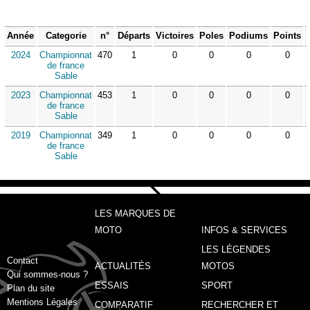
Année
Categorie
n°
Départs
Victoires
Poles
Podiums
Points
2024
Championnat
470
1
0
0
0
0
de france
Sable
2023
Championnat
453
1
0
0
0
0
de france
Sable
2019
Championnat
349
1
0
0
0
0
de france
Sable
LES MARQUES DE
MOTO
INFOS & SERVICES
LES LÉGENDES
Contact
ACTUALITÉS
MOTOS
Qui sommes-nous ?
ESSAIS
SPORT
Plan du site
Mentions Légales
COMPARATIF
RECHERCHER ET