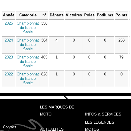
Année
Categorie
n°
Départs
Victoires
Poles
Podiums
Points
2025
Championnat
358
de france
Sable
2024
Championnat
364
4
0
0
0
253
de france
Sable
2023
Championnat
405
1
0
0
0
79
de france
Sable
2022
Championnat
828
1
0
0
0
0
de france
Sable
LES MARQUES DE
MOTO
INFOS & SERVICES
LES LÉGENDES
Contact
ACTUALITÉS
MOTOS