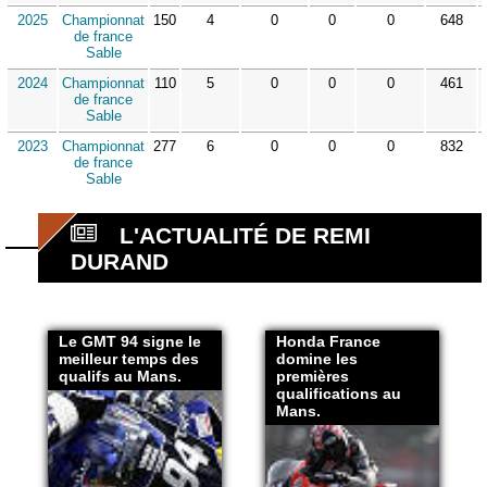
2025
Championnat
150
4
0
0
0
648
de france
Sable
2024
Championnat
110
5
0
0
0
461
de france
Sable
2023
Championnat
277
6
0
0
0
832
de france
Sable
L'ACTUALITÉ DE REMI
DURAND
Le GMT 94 signe le
Honda France
meilleur temps des
domine les
qualifs au Mans.
premières
qualifications au
Mans.