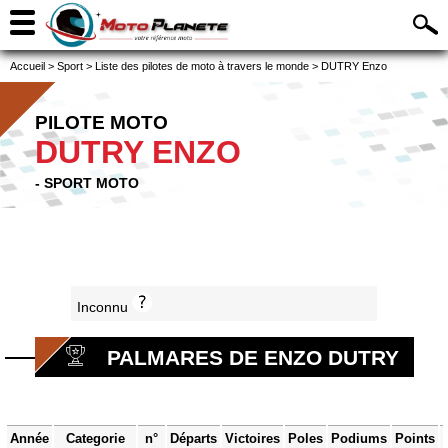
Accueil
>
Sport
>
Liste des pilotes de moto à travers le monde
>
DUTRY Enzo
PILOTE MOTO
DUTRY ENZO
- SPORT MOTO
Inconnu
PALMARES DE ENZO DUTRY
Année
Categorie
n°
Départs
Victoires
Poles
Podiums
Points