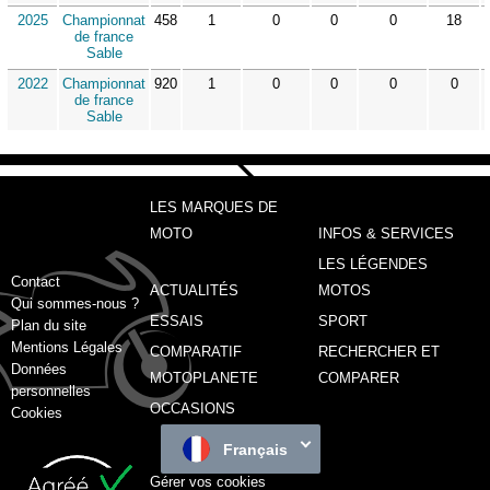
2025
Championnat
458
1
0
0
0
18
de france
Sable
2022
Championnat
920
1
0
0
0
0
de france
Sable
LES MARQUES DE
MOTO
INFOS & SERVICES
LES LÉGENDES
Contact
ACTUALITÉS
MOTOS
Qui sommes-nous ?
ESSAIS
SPORT
Plan du site
Mentions Légales
COMPARATIF
RECHERCHER ET
Données
MOTOPLANETE
COMPARER
personnelles
OCCASIONS
Cookies
Français
Gérer vos cookies