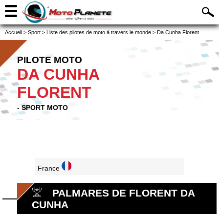
Accueil
>
Sport
>
Liste des pilotes de moto à travers le monde
>
Da Cunha Florent
PILOTE MOTO
DA CUNHA
FLORENT
- SPORT MOTO
France
PALMARES DE FLORENT DA
CUNHA