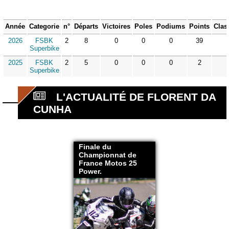
Année
Categorie
n°
Départs
Victoires
Poles
Podiums
Points
Clas
2026
FSBK
2
8
0
0
0
39
Superbike
2025
FSBK
2
5
0
0
0
2
Superbike
L'ACTUALITÉ DE FLORENT DA
CUNHA
Finale du
Championnat de
France Motos 25
Power.