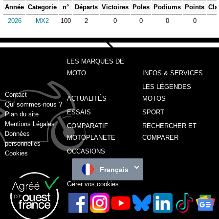
Année
Categorie
n°
Départs
Victoires
Poles
Podiums
Points
Cla
2026
MX2
100
2
0
0
0
0
LES MARQUES DE
MOTO
INFOS & SERVICES
LES LÉGENDES
Contact
ACTUALITÉS
MOTOS
Qui sommes-nous ?
ESSAIS
SPORT
Plan du site
Mentions Légales
COMPARATIF
RECHERCHER ET
Données
MOTOPLANETE
COMPARER
personnelles
OCCASIONS
Cookies
Français
Gérer vos cookies