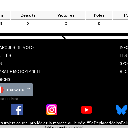
am
Départs
Victoires
Poles
P
S
2
0
0
MARQUES DE MOTO
INF
LITÉS
LES
S
SPO
ARATIF MOTOPLANETE
REC
SIONS
Français
vos cookies
es trajets courts, privilégiez la marche ou le vélo #SeDéplacerMoinsPol
©Motoplanete.com 2026