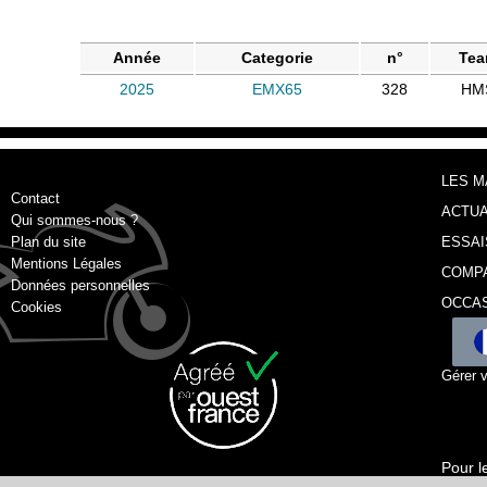
Année
Categorie
n°
Te
2025
EMX65
328
HM
LES 
Contact
ACTUA
Qui sommes-nous ?
Plan du site
ESSAI
Mentions Légales
COMP
Données personnelles
OCCA
Cookies
Gérer 
Pour l