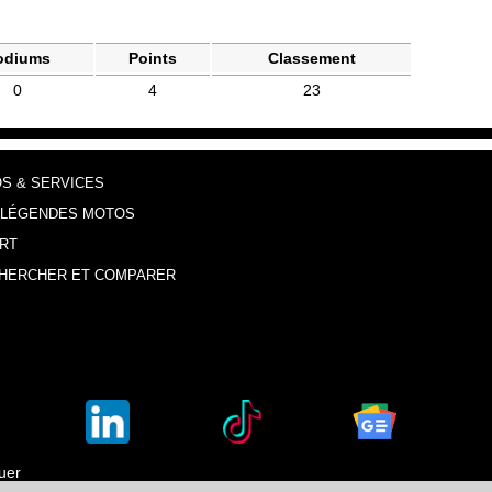
odiums
Points
Classement
0
4
23
OS & SERVICES
 LÉGENDES MOTOS
RT
HERCHER ET COMPARER
luer