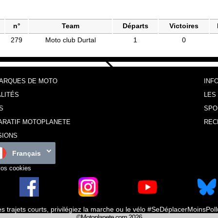
n°
Team
Départs
Victoires
279
Moto club Durtal
1
0
MARQUES DE MOTO
INF
LITÉS
LES
S
SPO
ARATIF MOTOPLANETE
REC
SIONS
Français
vos cookies
es trajets courts, privilégiez la marche ou le vélo #SeDéplacerMoinsPol
©Motoplanete.com 2026