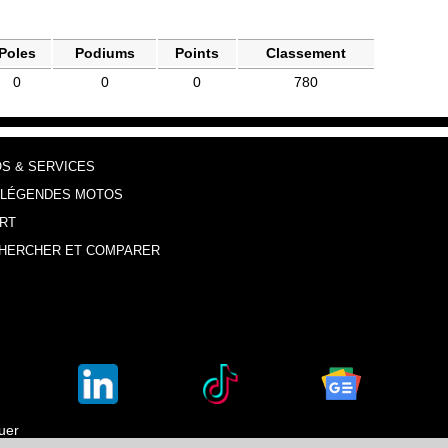
Poles
Podiums
Points
Classement
0
0
0
780
OS & SERVICES
 LÉGENDES MOTOS
RT
HERCHER ET COMPARER
luer