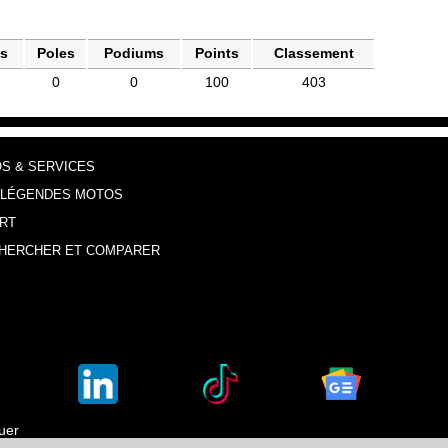
es
Poles
Podiums
Points
Classement
0
0
100
403
OS & SERVICES
 LÉGENDES MOTOS
RT
HERCHER ET COMPARER
luer