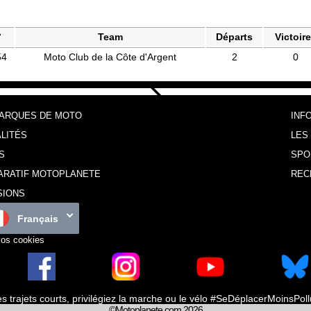
°
Team
Départs
Victoir
54
Moto Club de la Côte d'Argent
2
0
MARQUES DE MOTO
INF
LITÉS
LES
S
SPO
ARATIF MOTOPLANETE
REC
SIONS
Français
vos cookies
es trajets courts, privilégiez la marche ou le vélo #SeDéplacerMoinsPol
©Motoplanete.com 2026