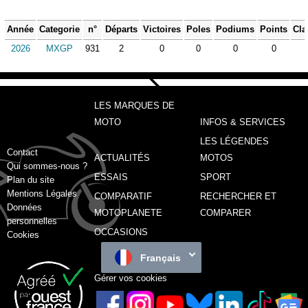
Année
Categorie
n°
Départs
Victoires
Poles
Podiums
Points
Cla
2026
MXGP
931
2
0
0
0
0
LES MARQUES DE
MOTO
INFOS & SERVICES
LES LÉGENDES
Contact
ACTUALITÉS
MOTOS
Qui sommes-nous ?
ESSAIS
SPORT
Plan du site
Mentions Légales
COMPARATIF
RECHERCHER ET
Données
MOTOPLANETE
COMPARER
personnelles
OCCASIONS
Cookies
Français
Gérer vos cookies